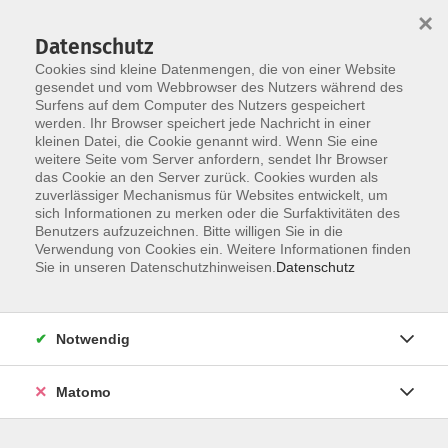
×
Datenschutz
Cookies sind kleine Datenmengen, die von einer Website
gesendet und vom Webbrowser des Nutzers während des
Surfens auf dem Computer des Nutzers gespeichert
Skip to main content
You are here:
werden. Ihr Browser speichert jede Nachricht in einer
Über uns
Unsere Kursleitungen
kleinen Datei, die Cookie genannt wird. Wenn Sie eine
weitere Seite vom Server anfordern, sendet Ihr Browser
das Cookie an den Server zurück. Cookies wurden als
Maier, Silvia
zuverlässiger Mechanismus für Websites entwickelt, um
sich Informationen zu merken oder die Surfaktivitäten des
Benutzers aufzuzeichnen. Bitte willigen Sie in die
Mein Name ist Silvia Maier, ich
Verwendung von Cookies ein. Weitere Informationen finden
komme aus Pfaffenhofen, und habe
Sie in unseren Datenschutzhinweisen.
Datenschutz
es mir zur Aufgabe gemacht,
Menschen dabei zu unterstützen,
gesünder, leistungsfähiger und
Notwendig
dadurch glücklicher zu werden.
Als Atemcoachin, Wim Hof
Matomo
Instruktorin und Resilienztrainerin
nutze ich dazu verschiedene