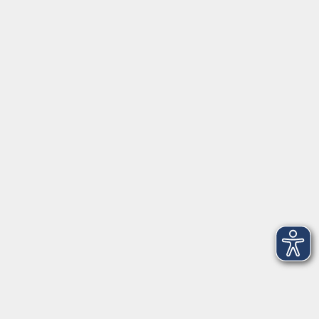
Widerrufsbelehrung
Erklärung zur Barrierefreiheit
Widerruf der Buchung
vhs Landkreis Pfaffenhofen a.d.Ilm
Hauptplatz 22
85276 Pfaffenhofen
vhs@landratsamt-paf.de
Tel: 08441 27 4000
- vhs Büro
Tel: 08441 27 4008
- Deutsch/Integration
Qualitätssicherung nach ZBQ 2025