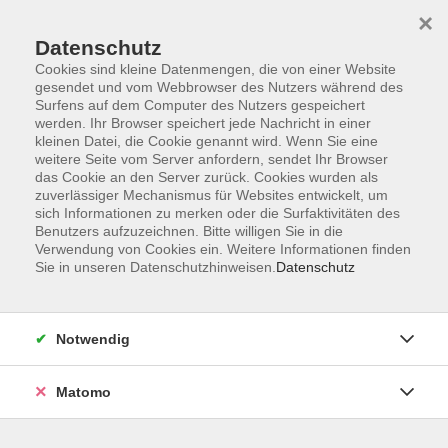
×
Datenschutz
Cookies sind kleine Datenmengen, die von einer Website
gesendet und vom Webbrowser des Nutzers während des
Surfens auf dem Computer des Nutzers gespeichert
Skip to main content
You are here:
werden. Ihr Browser speichert jede Nachricht in einer
Über uns
Unsere Kursleitungen
kleinen Datei, die Cookie genannt wird. Wenn Sie eine
weitere Seite vom Server anfordern, sendet Ihr Browser
das Cookie an den Server zurück. Cookies wurden als
Pavlenko, Marina
zuverlässiger Mechanismus für Websites entwickelt, um
sich Informationen zu merken oder die Surfaktivitäten des
ärztl. geprüfte
Benutzers aufzuzeichnen. Bitte willigen Sie in die
Verwendung von Cookies ein. Weitere Informationen finden
Gesundheitsberaterin in
Sie in unseren Datenschutzhinweisen.
Datenschutz
Ausbildung
Ich bin ärztlich geprüfte
Notwendig
Gesundheitsberaterin (i. A.) mit
Schwerpunkt auf vitalstoffreicher
Vollwerternährung sowie zertifizierte
Matomo
Fastenbegleiterin. Aber
nicht nur in der Theorie, sondern als