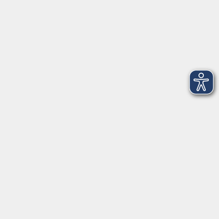
Erklärung zur Barrierefreiheit
Widerruf der Buchung
vhs Landkreis Pfaffenhofen a.d.Ilm
Hauptplatz 22
85276 Pfaffenhofen
vhs@landratsamt-paf.de
Tel: 08441 27 4000
- vhs Büro
Tel: 08441 27 4008
- Deutsch/Integration
Qualitätssicherung nach ZBQ 2025