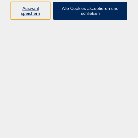
gelebte, alltagstaugliche
Auswahl
Alle Cookies akzeptieren und
Lebensführung.
speichern
schließen
Als Gesundheitsberaterin übersetze
ich fundiertes Wissen zu
ganzheitlicher Ernährungsberatung,
Vollwertkost und Fasten so, dass es
im Alltag wirklich funktioniert:
verständlich, praktikabel und
genussvoll. Dabei bleibt es nicht bei
Empfehlungen. Je nach individuellem
Bedarf begleite ich Menschen in
Einzelberatungen,
Einkaufsbegleitungen, Backkursen
und praxisnahen Workshops, online
& vor Ort.
Ein zentraler Bestandteil meiner
Arbeit ist das gemeinsame Tun: Wir