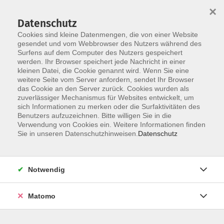
×
Datenschutz
Cookies sind kleine Datenmengen, die von einer Website
gesendet und vom Webbrowser des Nutzers während des
Surfens auf dem Computer des Nutzers gespeichert
Skip to main content
You are here:
werden. Ihr Browser speichert jede Nachricht in einer
Über uns
Unsere Kursleitungen
kleinen Datei, die Cookie genannt wird. Wenn Sie eine
weitere Seite vom Server anfordern, sendet Ihr Browser
das Cookie an den Server zurück. Cookies wurden als
Städtler, Beate
zuverlässiger Mechanismus für Websites entwickelt, um
sich Informationen zu merken oder die Surfaktivitäten des
Benutzers aufzuzeichnen. Bitte willigen Sie in die
Verwendung von Cookies ein. Weitere Informationen finden
Sie in unseren Datenschutzhinweisen.
Datenschutz
GO FOR IT! B2 (ab Lekt. 3)
Do. 24.09.2026 17:30
Pfaffenhofen
Notwendig
Matomo
Englisch Auffrischungskurs A1 - B2