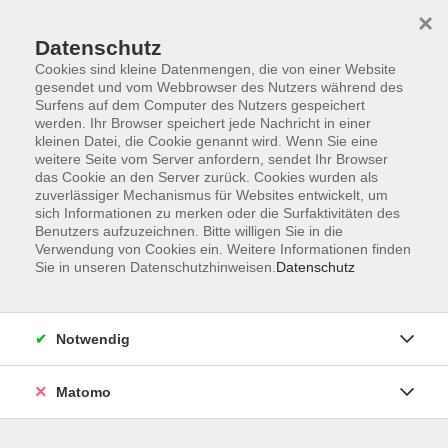
×
Datenschutz
Cookies sind kleine Datenmengen, die von einer Website
gesendet und vom Webbrowser des Nutzers während des
Surfens auf dem Computer des Nutzers gespeichert
Skip to main content
You are here:
werden. Ihr Browser speichert jede Nachricht in einer
Über uns
Unsere Kursleitungen
kleinen Datei, die Cookie genannt wird. Wenn Sie eine
weitere Seite vom Server anfordern, sendet Ihr Browser
das Cookie an den Server zurück. Cookies wurden als
Dahms, Matthias
zuverlässiger Mechanismus für Websites entwickelt, um
sich Informationen zu merken oder die Surfaktivitäten des
Experte für Führung,
Benutzers aufzuzeichnen. Bitte willigen Sie in die
Verwendung von Cookies ein. Weitere Informationen finden
Kommunikation &
Sie in unseren Datenschutzhinweisen.
Datenschutz
Personalentwicklung
Seit über drei Jahrzehnten bringt
Notwendig
Matthias Dahms, Jahrgang 1965, sein
profundes Wissen und Engagement
als Trainer, Coach und Berater in den
Matomo
Bereichen Führung, Kommunikation
und Personalentwicklung ein.