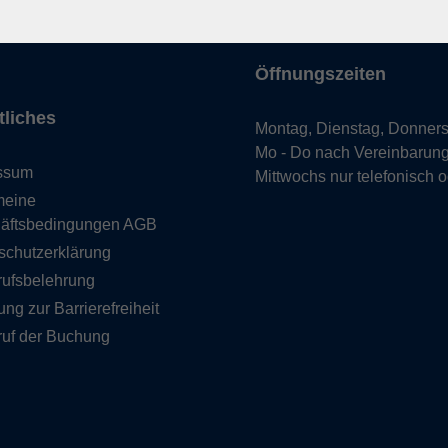
uns
hein
Öffnungszeiten
tliches
Montag, Dienstag, Donners
Mo - Do nach Vereinbarun
ssum
Mittwochs nur telefonisch 
meine
äftsbedingungen AGB
schutzerklärung
rufsbelehrung
ung zur Barrierefreiheit
ruf der Buchung