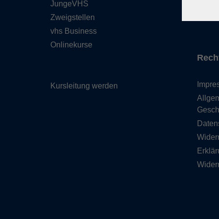
JungeVHS
Über 
Zweigstellen
Gutsc
vhs Business
Onlinekurse
Rech
Impre
Kursleitung werden
Allge
Gesch
Daten
Wider
Erklär
Wider