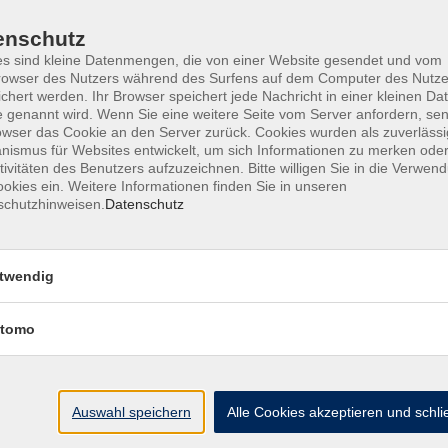
enschutz
s sind kleine Datenmengen, die von einer Website gesendet und vom
owser des Nutzers während des Surfens auf dem Computer des Nutze
chert werden. Ihr Browser speichert jede Nachricht in einer kleinen Dat
 genannt wird. Wenn Sie eine weitere Seite vom Server anfordern, se
ine Geschäftsbedingungen AGB
Datenschutzerklärung
Wide
owser das Cookie an den Server zurück. Cookies wurden als zuverlässi
ismus für Websites entwickelt, um sich Informationen zu merken oder
tivitäten des Benutzers aufzuzeichnen. Bitte willigen Sie in die Verwen
okies ein. Weitere Informationen finden Sie in unseren
schutzhinweisen.
Datenschutz
te
vhs Landkreis Pfaffe
twendig
eite
Hauptplatz 22
tomo
85276 Pfaffenhofen
Antworten auf Ihre Fragen
kt
vhs@landratsamt-paf.
ruf einer Buchung
Auswahl speichern
Alle Cookies akzeptieren und schl
Tel: 08441 27 4000
- v
etter
Tel: 08441 27 4008
- D