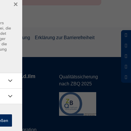
×
rs
ei, die
ndet
rrufsbelehrung
Erklärung zur Barrierefreiheit
ger
 die
dung
nhofen a.d.Ilm
Qualitätssicherung
nach ZBQ 2025
de
ießen
hs Büro
eutsch/Integration