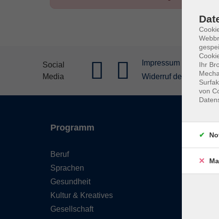
Dat
Cookie
Webbr
gespei
Cookie
Impressum
Allgeme
Social
Ihr Br
Mechan
Media
Widerruf der Buchung
Surfak
von Co
Daten
Programm
Inhal
No
Beruf
Starts
Ma
Sprachen
FAQ - 
Gesundheit
Konta
Kultur & Kreatives
Wider
Gesellschaft
Newsl