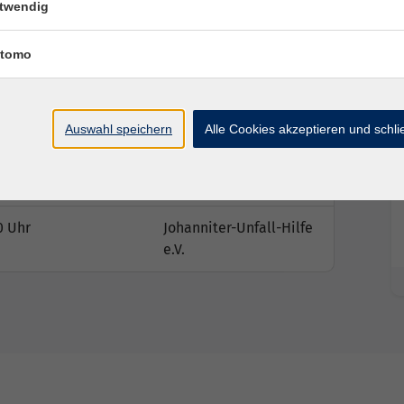
twendig
tomo
Auswahl speichern
Alle Cookies akzeptieren und schl
Ort / Raum
0 Uhr
Johanniter-Unfall-Hilfe
e.V.