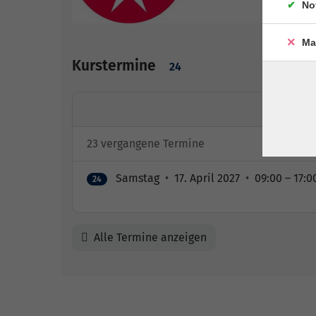
No
Ma
Kurstermine
24
23 vergangene Termine
Samstag
•
17. April 2027
•
09:00 – 17:0
24
Alle Termine anzeigen