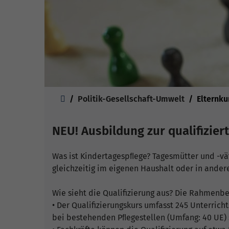
Sie sind hier:
Politik-Gesellschaft-Umwelt
Elternk
NEU! Ausbildung zur qualifizie
Was ist Kindertagespﬂege? Tagesmütter und -vät
gleichzeitig im eigenen Haushalt oder in ande
Wie sieht die Qualifizierung aus? Die Rahmenb
• Der Qualifizierungskurs umfasst 245 Unterrich
bei bestehenden Pﬂegestellen (Umfang: 40 UE) 