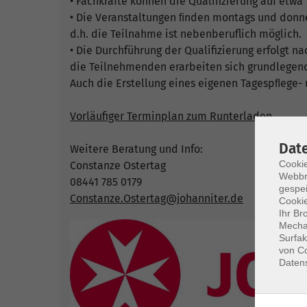
• Fachkräfte können die Qualifizierung auf etwa 
• Die Veranstaltungen ﬁnden montags und donn
d.h. die Teilnahme ist nebenberuflich möglich.
• Die Durchführung der Qualifizierung erfolgt 
die Teilnehmenden erarbeiten sich grundlegende 
Auch die Erstellung eines eigenen Tagespﬂege- 
Vorläufiger Terminplan zum Runterladen
Dat
Weitere Beratung und Info:
Cookie
Constanze Ostertag
Webbr
08441 785 0179
gespei
Constanze.Ostertag@johanniter.de
Cookie
Ihr Br
Mechan
Surfak
von Co
Daten