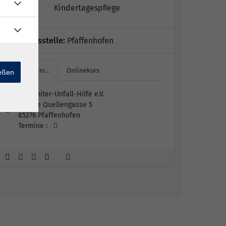
Kindertagespﬂege
Geschäftsstelle:
Pfaffenhofen
Johanniter…
Onlinekurs
ießen
Johanniter-Unfall-Hilfe e.V.
Äußere Quellengasse 5
85276 Pfaffenhofen
Termine :