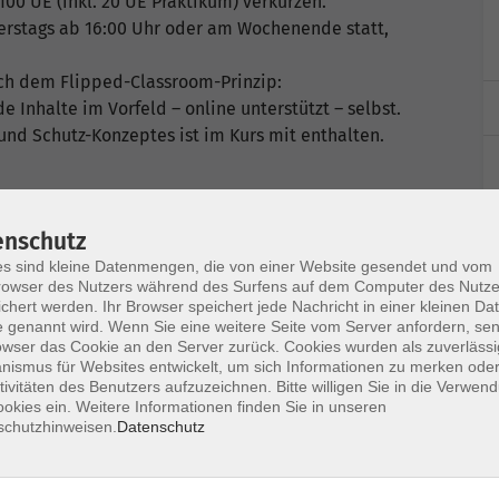
100 UE (inkl. 20 UE Praktikum) verkürzen.
erstags ab 16:00 Uhr oder am Wochenende statt,
nach dem Flipped-Classroom-Prinzip:
Inhalte im Vorfeld – online unterstützt – selbst.
und Schutz-Konzeptes ist im Kurs mit enthalten.
enschutz
s sind kleine Datenmengen, die von einer Website gesendet und vom
owser des Nutzers während des Surfens auf dem Computer des Nutze
chert werden. Ihr Browser speichert jede Nachricht in einer kleinen Dat
 genannt wird. Wenn Sie eine weitere Seite vom Server anfordern, se
owser das Cookie an den Server zurück. Cookies wurden als zuverlässi
ismus für Websites entwickelt, um sich Informationen zu merken oder
tivitäten des Benutzers aufzuzeichnen. Bitte willigen Sie in die Verwen
okies ein. Weitere Informationen finden Sie in unseren
schutzhinweisen.
Datenschutz