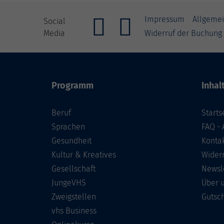
Impressum
Allgeme
Social
Media
Widerruf der Buchung
Programm
Inhal
Beruf
Starts
Sprachen
FAQ - 
Gesundheit
Konta
Kultur & Kreatives
Wider
Gesellschaft
Newsl
JungeVHS
Über 
Zweigstellen
Gutsc
vhs Business