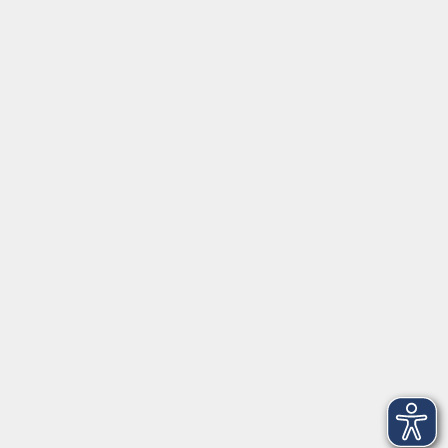
Rechtliches
Impressum
Allgemeine Geschäftsbedingungen AGB
Datenschutzerklärung
Widerrufsbelehrung
Erklärung zur Barrierefreiheit
Widerruf der Buchung
vhs Landkreis Pfaffenhofen a.d.Ilm
Hauptplatz 22
85276 Pfaffenhofen