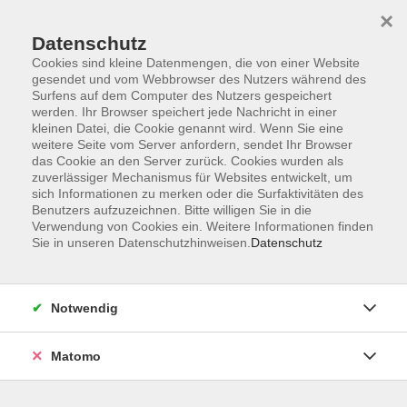
×
Datenschutz
Cookies sind kleine Datenmengen, die von einer Website
gesendet und vom Webbrowser des Nutzers während des
Surfens auf dem Computer des Nutzers gespeichert
Skip to main content
werden. Ihr Browser speichert jede Nachricht in einer
kleinen Datei, die Cookie genannt wird. Wenn Sie eine
weitere Seite vom Server anfordern, sendet Ihr Browser
das Cookie an den Server zurück. Cookies wurden als
Englisch für den Beruf
zuverlässiger Mechanismus für Websites entwickelt, um
sich Informationen zu merken oder die Surfaktivitäten des
Benutzers aufzuzeichnen. Bitte willigen Sie in die
Verwendung von Cookies ein. Weitere Informationen finden
Sie in unseren Datenschutzhinweisen.
Datenschutz
2 Kurse
Notwendig
zurück zu Englisch
Matomo
Mit der Bildungsprämie nur die Hälfte zahlen!