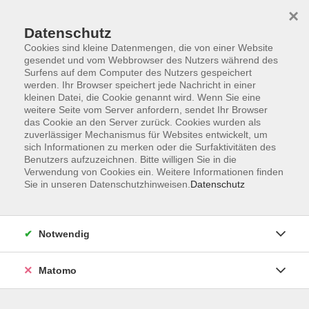
×
Datenschutz
Cookies sind kleine Datenmengen, die von einer Website
gesendet und vom Webbrowser des Nutzers während des
Surfens auf dem Computer des Nutzers gespeichert
Skip to main content
werden. Ihr Browser speichert jede Nachricht in einer
kleinen Datei, die Cookie genannt wird. Wenn Sie eine
weitere Seite vom Server anfordern, sendet Ihr Browser
das Cookie an den Server zurück. Cookies wurden als
zuverlässiger Mechanismus für Websites entwickelt, um
sich Informationen zu merken oder die Surfaktivitäten des
Benutzers aufzuzeichnen. Bitte willigen Sie in die
Verwendung von Cookies ein. Weitere Informationen finden
Sie in unseren Datenschutzhinweisen.
Datenschutz
Sie sind hier:
Gesundheit & Fitness
Medizinische Themen - Naturheilkunde
Notwendig
Matomo
Lerne sicheres und entspanntes Eisbaden –
mit der richtigen Technik und Vorbereitung