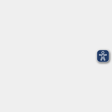
Datenschutzerklärung
Widerrufsbelehrung
Erklärung zur Barrierefreiheit
Widerruf der Buchung
vhs Landkreis Pfaffenhofen a.d.Ilm
Hauptplatz 22
85276 Pfaffenhofen
vhs@landratsamt-paf.de
Tel: 08441 27 4000
- vhs Büro
Tel: 08441 27 4008
- Deutsch/Integration