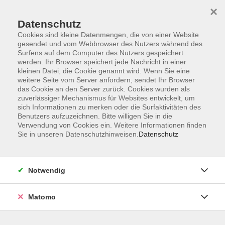
×
Datenschutz
Cookies sind kleine Datenmengen, die von einer Website
gesendet und vom Webbrowser des Nutzers während des
Surfens auf dem Computer des Nutzers gespeichert
Skip to main content
werden. Ihr Browser speichert jede Nachricht in einer
kleinen Datei, die Cookie genannt wird. Wenn Sie eine
weitere Seite vom Server anfordern, sendet Ihr Browser
das Cookie an den Server zurück. Cookies wurden als
Gesundheit und Fitness
zuverlässiger Mechanismus für Websites entwickelt, um
sich Informationen zu merken oder die Surfaktivitäten des
Benutzers aufzuzeichnen. Bitte willigen Sie in die
Verwendung von Cookies ein. Weitere Informationen finden
Sie in unseren Datenschutzhinweisen.
Datenschutz
5 Kurse
Notwendig
zurück zu Manching
Kurse nach Themen
Matomo
Entspannung
2