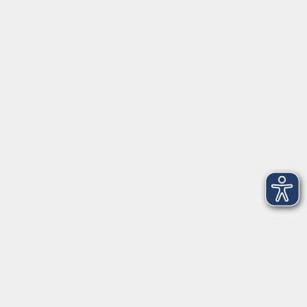
Widerrufsbelehrung
Erklärung zur Barrierefreiheit
Widerruf der Buchung
vhs Landkreis Pfaffenhofen a.d.Ilm
Hauptplatz 22
85276 Pfaffenhofen
vhs@landratsamt-paf.de
Tel: 08441 27 4000
- vhs Büro
Tel: 08441 27 4008
- Deutsch/Integration
Qualitätssicherung nach ZBQ 2025