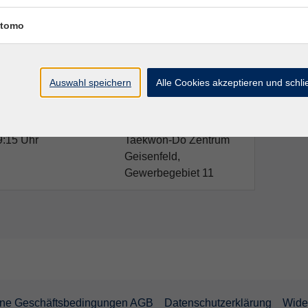
:15 Uhr
Taekwon-Do Zentrum
Geisenfeld,
tomo
Gewerbegebiet 11
9:15 Uhr
Taekwon-Do Zentrum
Auswahl speichern
Alle Cookies akzeptieren und schl
Geisenfeld,
Gewerbegebiet 11
9:15 Uhr
Taekwon-Do Zentrum
Geisenfeld,
Gewerbegebiet 11
ine Geschäftsbedingungen AGB
Datenschutzerklärung
Wide