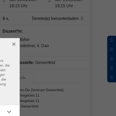
18:15 Uhr
19:15 Uhr
8 x,
Termin(e) herunterladen
Dozent*in:
Michael Müller
×
Kampfkunstlehrer, 4. Dan
rs
Geschäftsstelle:
Geisenfeld
ei, die
ndet
ger
Taekwon-Do…
 die
dung
Taekwon-Do Zentrum Geisenfeld,
Gewerbegebiet 11
Gewerbegebiet 11
85290 Geisenfeld