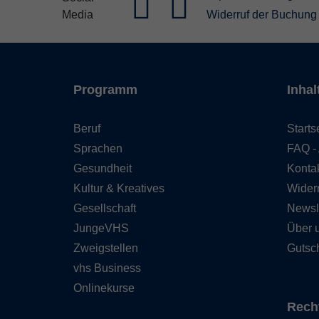
Media
Widerruf der Buchung
Programm
Inhal
Beruf
Starts
Sprachen
FAQ - 
Gesundheit
Konta
Kultur & Kreatives
Wider
Gesellschaft
Newsl
JungeVHS
Über 
Zweigstellen
Gutsc
vhs Business
Onlinekurse
Rech