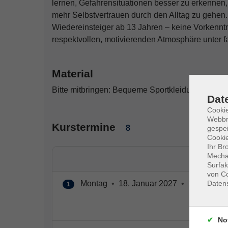
lernen, Gefahrensituationen besser zu erkennen, s
mehr Selbstvertrauen durch den Alltag zu gehen.
Wiedereinsteiger ab 13 Jahren – keine Vorkenntnis
respektvollen, motivierenden Atmosphäre unter f
Material
Bitte mitbringen: Bequeme Sportkleidung, Geträn
Dat
Cookie
Webbr
Kurstermine
8
gespei
Cookie
Ihr Br
Mechan
Surfak
von Co
Montag
•
18. Januar 2027
•
18:15 – 19
Daten
1
No