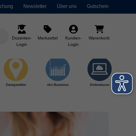
uchung
Newsletter
Über uns
Gutschein
Dozenten-
Merkzettel
Kunden-
Warenkorb
Login
Login
Zweigstellen
vhs Business
Onlinekurse