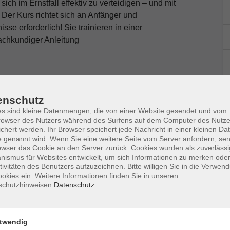
ich im Ernstfall effektiv zu verteidigen – und mit
 Der Kurs richtet sich an Anfänger und
se erforderlich! Sie trainieren in einer
achkundiger Anleitung
k, Neugier & Offenheit
enschutz
s sind kleine Datenmengen, die von einer Website gesendet und vom
owser des Nutzers während des Surfens auf dem Computer des Nutze
chert werden. Ihr Browser speichert jede Nachricht in einer kleinen Dat
 genannt wird. Wenn Sie eine weitere Seite vom Server anfordern, se
owser das Cookie an den Server zurück. Cookies wurden als zuverlässi
ismus für Websites entwickelt, um sich Informationen zu merken oder
Ort / Raum
tivitäten des Benutzers aufzuzeichnen. Bitte willigen Sie in die Verwen
okies ein. Weitere Informationen finden Sie in unseren
:15 Uhr
Taekwon-Do Zentrum
schutzhinweisen.
Datenschutz
Geisenfeld,
Gewerbegebiet 11
twendig