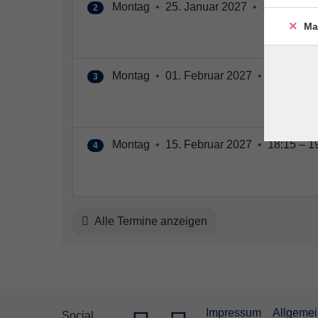
Montag
•
25. Januar 2027
•
18:15 – 19
2
Ma
Montag
•
01. Februar 2027
•
18:15 – 1
3
Montag
•
15. Februar 2027
•
18:15 – 1
4
Alle Termine anzeigen
Impressum
Allgeme
Social