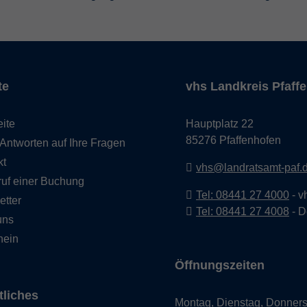
te
vhs Landkreis Pfaffe
eite
Hauptplatz 22
85276 Pfaffenhofen
Antworten auf Ihre Fragen
kt
vhs@landratsamt-paf.
ruf einer Buchung
Tel: 08441 27 4000
- v
etter
Tel: 08441 27 4008
- D
uns
hein
Öffnungszeiten
tliches
Montag, Dienstag, Donners