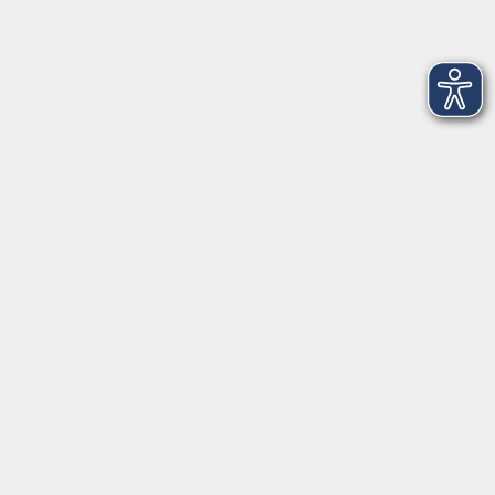
Inhalte
Startseite
FAQ - Antworten auf Ihre Fragen
Kontakt
Widerruf einer Buchung
Newsletter
Über uns
Gutschein
Rechtliches
Impressum
Allgemeine Geschäftsbedingungen AGB
Datenschutzerklärung
Widerrufsbelehrung