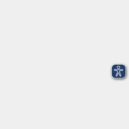
Hauptplatz 22
85276 Pfaffenhofen
vhs@landratsamt-paf.de
Tel: 08441 27 4000
- vhs Büro
Tel: 08441 27 4008
- Deutsch/Integration
Qualitätssicherung nach ZBQ 2025
Öffnungszeiten