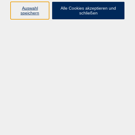
Auswahl
Alle Cookies akzeptieren und
zurück zur Übersicht
speichern
schließen
Impressum
Allgemeine Geschäftsbedingungen AGB
Datenschutzerklärung
Widerrufsbelehrung
Erklärung zur Barrierefreiheit
Widerruf der Buchung
Programm
Beruf
Sprachen
Gesundheit