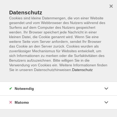
×
Datenschutz
Cookies sind kleine Datenmengen, die von einer Website
gesendet und vom Webbrowser des Nutzers während des
Surfens auf dem Computer des Nutzers gespeichert
Skip to main content
You are here:
werden. Ihr Browser speichert jede Nachricht in einer
Über uns
Unsere Kursleitungen
kleinen Datei, die Cookie genannt wird. Wenn Sie eine
weitere Seite vom Server anfordern, sendet Ihr Browser
das Cookie an den Server zurück. Cookies wurden als
Ott, Monika
zuverlässiger Mechanismus für Websites entwickelt, um
sich Informationen zu merken oder die Surfaktivitäten des
zert. Yogalehrerin
Benutzers aufzuzeichnen. Bitte willigen Sie in die
Verwendung von Cookies ein. Weitere Informationen finden
Sie in unseren Datenschutzhinweisen.
Datenschutz
Hatha Yoga für Ein- und Wiedereinsteiger
Mi. 23.09.2026 18:45
Notwendig
Pfaffenhofen
Matomo