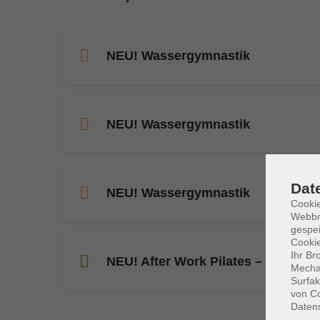
NEU! Wassergymnastik
NEU! Wassergymnastik
Dat
NEU! Wassergymnastik
Cookie
Webbr
gespei
Cookie
Ihr Br
NEU! After Work Pilates – entspan
Mechan
Surfak
von Co
Daten