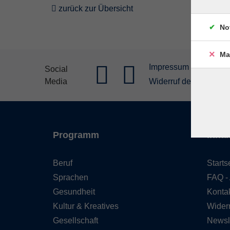
zurück zur Übersicht
No
Ma
Impressum
Allgeme
Social
Media
Widerruf der Buchung
Programm
Inhal
Beruf
Starts
Sprachen
FAQ - 
Gesundheit
Konta
Kultur & Kreatives
Wider
Gesellschaft
Newsl