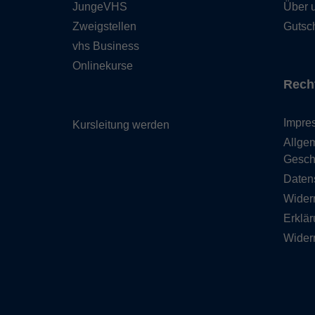
JungeVHS
Über 
Zweigstellen
Gutsc
vhs Business
Onlinekurse
Rech
Impre
Kursleitung werden
Allge
Gesch
Daten
Wider
Erklär
Wider