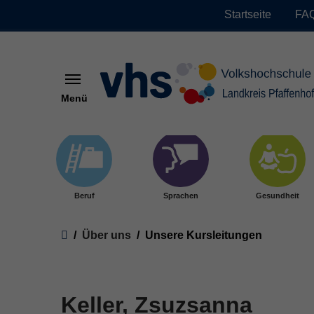
Startseite
FAQ
Menü
Skip to main content
Beruf
Sprachen
Gesundheit
You are here:
Über uns
Unsere Kursleitungen
Keller, Zsuzsanna