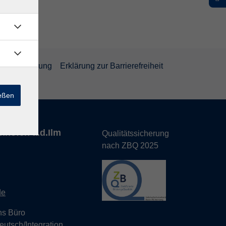
rrufsbelehrung
Erklärung zur Barrierefreiheit
ießen
nhofen a.d.Ilm
Qualitätssicherung
nach ZBQ 2025
de
hs Büro
eutsch/Integration