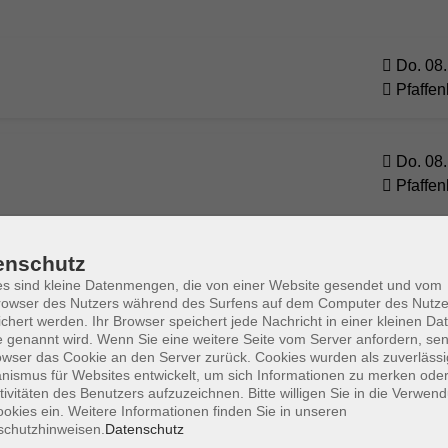
Do. 08.
Pfaffe
Do. 08.
Pfaffe
Do. 08.
enschutz
Pfaffe
s sind kleine Datenmengen, die von einer Website gesendet und vom
owser des Nutzers während des Surfens auf dem Computer des Nutze
chert werden. Ihr Browser speichert jede Nachricht in einer kleinen Dat
 genannt wird. Wenn Sie eine weitere Seite vom Server anfordern, se
Mi. 30.
owser das Cookie an den Server zurück. Cookies wurden als zuverlässi
nt in den Feierabend
ismus für Websites entwickelt, um sich Informationen zu merken oder
Pfaffe
tivitäten des Benutzers aufzuzeichnen. Bitte willigen Sie in die Verwen
okies ein. Weitere Informationen finden Sie in unseren
schutzhinweisen.
Datenschutz