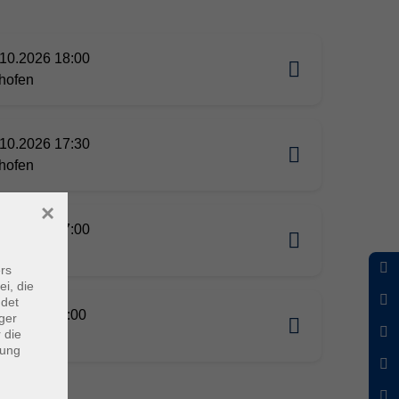
10.2026 18:00
nhofen
10.2026 17:30
nhofen
×
10.2026 17:00
nhofen
rs
ei, die
ndet
09.2026 17:00
ger
 die
nhofen
dung