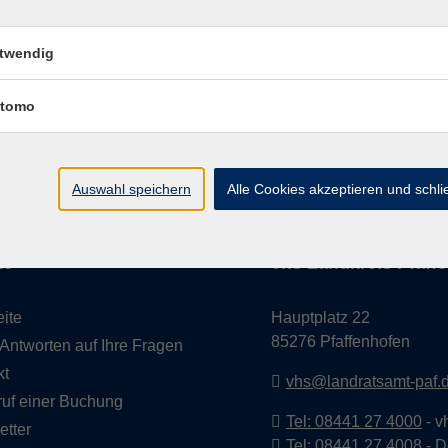
twendig
tomo
ine Geschäftsbedingungen AGB
Datenschutzerklärung
Wide
Auswahl speichern
Alle Cookies akzeptieren und schl
te
vhs Landkreis Pfaffe
eite
Hauptplatz 22
85276 Pfaffenhofen
Antworten auf Ihre Fragen
kt
vhs@landratsamt-paf.
ruf einer Buchung
Tel: 08441 27 4000
- v
etter
Tel: 08441 27 4008
- D