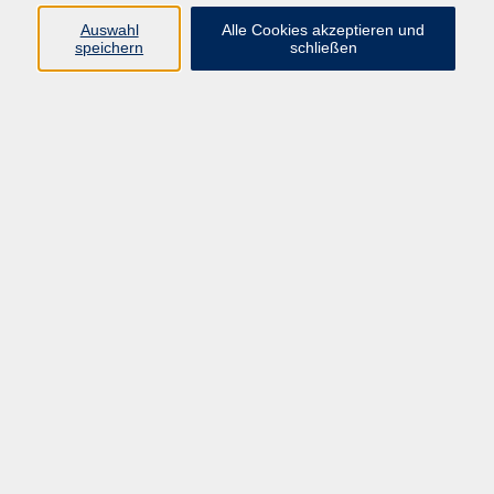
Menschen die Freude und
Auswahl
Alle Cookies akzeptieren und
Leichtigkeit in Ihrem Leben zu
speichern
schließen
geben. Ihr Körper, Ihr Geist und Ihre
Seele kommen wieder in Einklang.
NEU! Der zweite Frühling – Kochen nach TCM für
die Wechseljahre
Sa. 05.12.2026 11:00
Hohenwart
NEU! Die Kraftsuppe nach TCM - Fit durch den
Winter
Sa. 14.11.2026 11:00
Hohenwart