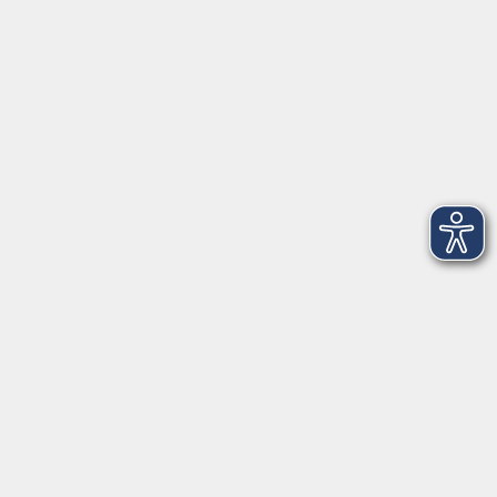
Widerruf der Buchung
vhs Landkreis Pfaffenhofen a.d.Ilm
Hauptplatz 22
85276 Pfaffenhofen
vhs@landratsamt-paf.de
Tel: 08441 27 4000
- vhs Büro
Tel: 08441 27 4008
- Deutsch/Integration
Qualitätssicherung nach ZBQ 2025