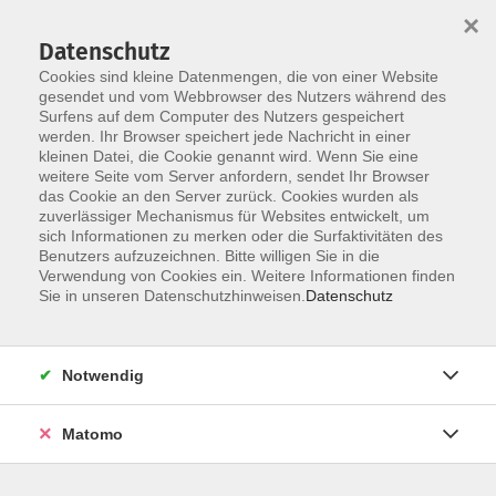
×
Datenschutz
Cookies sind kleine Datenmengen, die von einer Website
gesendet und vom Webbrowser des Nutzers während des
Surfens auf dem Computer des Nutzers gespeichert
Skip to main content
You are here:
werden. Ihr Browser speichert jede Nachricht in einer
Über uns
Unsere Kursleitungen
kleinen Datei, die Cookie genannt wird. Wenn Sie eine
weitere Seite vom Server anfordern, sendet Ihr Browser
das Cookie an den Server zurück. Cookies wurden als
Seiner, Andrea
zuverlässiger Mechanismus für Websites entwickelt, um
sich Informationen zu merken oder die Surfaktivitäten des
Ernährungsberaterin nach TCM
Benutzers aufzuzeichnen. Bitte willigen Sie in die
Verwendung von Cookies ein. Weitere Informationen finden
Mein Name ist Andrea Seiner. Ich bin
Sie in unseren Datenschutzhinweisen.
Datenschutz
Ernährungsberaterin nach der
Traditionell Chinesischen Medizin.
Gerne teile ich mein Wissen und
Notwendig
meine Erfahrungen mit Ihnen. Sie
werden ein gesünderes, erfüllteres
Matomo
und leichteres Leben führen. Mein
Ziel ist es, möglichst vielen